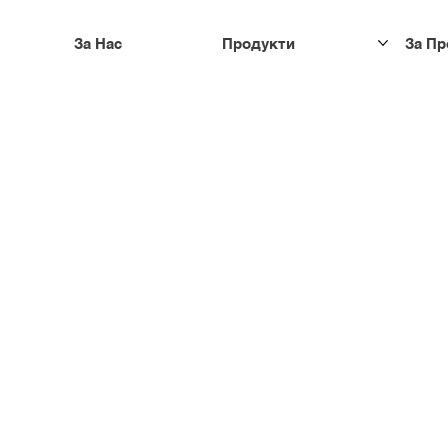
За Нас
Продукти
За П