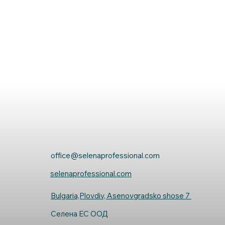
office@selenaprofessional.com
selenaprofessional.com
Bulgaria,Plovdiv, Asenovgradsko shose 7
Селена ЕС ООД